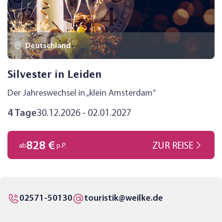
Deutschland
Silvester in Leiden
Der Jahreswechsel in „klein Amsterdam“
4 Tage
30.12.2026 - 02.01.2027
828 €
ZUR REISE
ab
p.P.
02571-50130
touristik@weilke.de