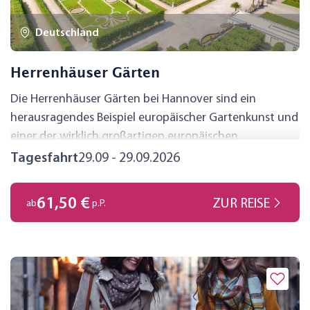
Deutschland
Herrenhäuser Gärten
Die Herrenhäuser Gärten bei Hannover sind ein
herausragendes Beispiel europäischer Gartenkunst und
einer der wirklich großartigen europäischen
Barockgärten. 3 x Eintrittskosten inklusive (Großer
Tagesfahrt
29.09 - 29.09.2026
Garten, Berggarten und Schloss). ,Kaiserliche
Aussichten': Nachmittags Besichtigung des berühmten,
61,50 €
ZUR REISE
ab
p.P.
renovierten Porta-Westfalica-Denkmals (LWL-
Besucherzentrum, Eintritt frei).