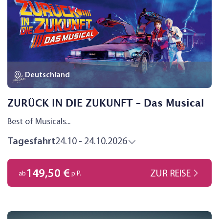
lebendig werden lassen. Ein Muss für alle, die
Geschichte hautnah erleben möchten. Im Anschluss
bleibt Ihnen noch genügend Zeit durch die Stadt zu
bummeln.
Deutschland
ZURÜCK IN DIE ZUKUNFT – Das Musical
Best of Musicals...
Tagesfahrt
24.10 - 24.10.2026
149,50 €
ZUR REISE
ab
p.P.