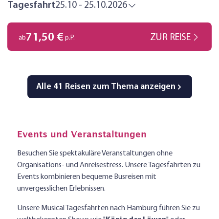
Courbet um 1840 veranlasst, eine eigene
Tagesfahrt
25.10 - 25.10.2026
Kunstrichtung zu begründen: den Realismus. Nach
ersten bescheidenen Erfolgen (und auch öffentlichen
71,50 €
ZUR REISE
ab
p.P.
Anfeindungen) wird er bereits in den 1850er Jahren
weltweit gefeiert, muss aber schließlich aus politischen
Gründen Frankreich verlassen; sein Vermögen wird
beschlagnahmt. Der Verkauf heute berühmter
Alle 41 Reisen zum Thema anzeigen
Landschaftsbilder finanziert seine letzten Lebensjahre,
bis er am 31.12.1877 im Schweizer Exil stirbt. Heute gilt
Courbet als einer der weltweit bedeutendsten Maler an
Events und Veranstaltungen
der Schwelle zur modernen Kunst.
Besuchen Sie spektakuläre Veranstaltungen ohne
Organisations- und Anreisestress. Unsere Tagesfahrten zu
Events kombinieren bequeme Busreisen mit
unvergesslichen Erlebnissen.
Unsere Musical Tagesfahrten nach Hamburg führen Sie zu