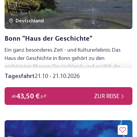
Deutschland
Bonn "Haus der Geschichte"
Ein ganz besonderes Zeit - und Kulturerlebnis: Das
Haus der Geschichte in Bonn gehört zu den
wichtigsten Museen Deutschlands und erzählt die
Geschichte seit 1945 auf eindrucksvolle Weise. Inmitten
Tagesfahrt
21.10 - 21.10.2026
der ehemaligen Bundeshauptstadt werden Besucher/-
innen Zeuge politischer Meilensteine, persönlicher
43,50 €
ZUR REISE
ab
p.P.
Geschichten und gesellschaftlicher Entwicklungen. Der
moderne Museumsbau beherbergt neben
authentischen Originalobjekten spannende
multimediale Präsentationen und
Sonderausstellungen, welche die Vergangenheit