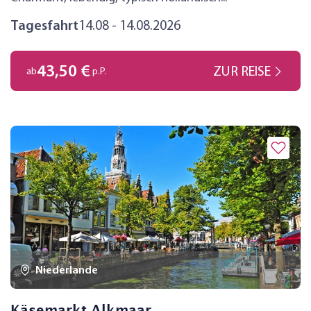
Tagesfahrt
14.08 - 14.08.2026
43,50 €
ZUR REISE
ab
p.P.
Niederlande
Käsemarkt Alkmaar