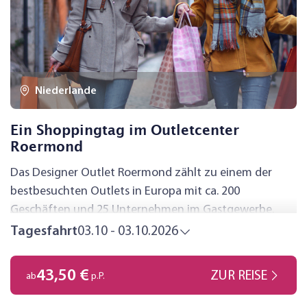
Niederlande
Ein Shoppingtag im Outletcenter
Roermond
Das Designer Outlet Roermond zählt zu einem der
bestbesuchten Outlets in Europa mit ca. 200
Geschäften und 25 Unternehmen im Gastgewerbe.
Nicht einmal 5 Gehminuten entfernt gelangen Sie zum
Tagesfahrt
03.10 - 03.10.2026
historischen Stadtkern von Roermond, mit weiteren
Shoppingmöglichkeiten und einer Vielzahl an Cafés
43,50 €
ZUR REISE
ab
p.P.
und Restaurants.