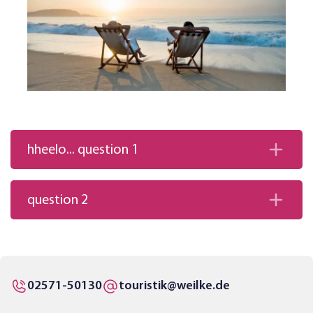
hheelo... question 1
question 2
02571-50130
touristik@weilke.de