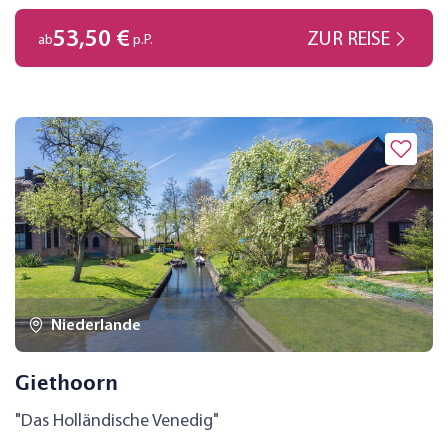
Wirkungsstätte des Malers Peter Paul Rubens.
53,50 €
ZUR REISE
ab
p.P.
Entdecken Sie versteckte Ecken und genießen Sie das
besondere Flair der Stadt!
Niederlande
Giethoorn
"Das Holländische Venedig"