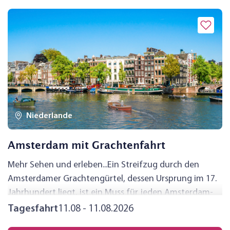
Niederlande
Amsterdam mit Grachtenfahrt
Mehr Sehen und erleben...Ein Streifzug durch den
Amsterdamer Grachtengürtel, dessen Ursprung im 17.
Jahrhundert liegt, ist ein Muss für jeden Amsterdam-
Besucher. Zwar lassen sich die über 150 Grachten
Tagesfahrt
11.08 - 11.08.2026
Amsterdams auch gut zu Fuß erkunden, aber noch