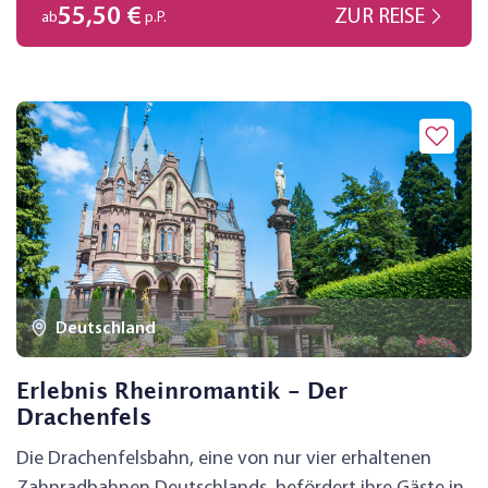
die für die Einwohner eine Selbstverständlichkeit sind
55,50 €
ZUR REISE
ab
p.P.
und von den Besuchern entdeckt werden wollen.
Erleben Sie das wahre Maastricht! Stadtrundgang inkl.
Deutschland
Erlebnis Rheinromantik - Der
Drachenfels
Die Drachenfelsbahn, eine von nur vier erhaltenen