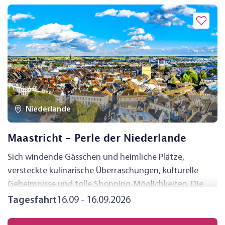
Niederlande
Maastricht - Perle der Niederlande
Sich windende Gässchen und heimliche Plätze,
versteckte kulinarische Überraschungen, kulturelle
Geheimnisse und tolle Shopping-Möglichkeiten. Die
alte Stadt Maastricht beherbergt viele
Tagesfahrt
16.09 - 16.09.2026
Sehenswürdigkeiten und zahlreiche verborgene Perlen,