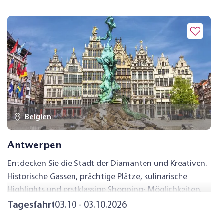
Belgien
Antwerpen
Entdecken Sie die Stadt der Diamanten und Kreativen.
Historische Gassen, prächtige Plätze, kulinarische
Highlights und erstklassige Shopping- Möglichkeiten.
Antwerpen verbindet mittelalterlichen Charme mit
Tagesfahrt
03.10 - 03.10.2026
lebendigem Großstadtflair und ist bekannt als