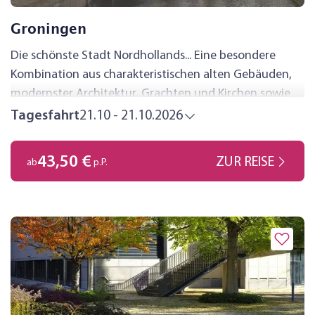
Groningen
Die schönste Stadt Nordhollands... Eine besondere
Kombination aus charakteristischen alten Gebäuden,
modernster Architektur, Grachten und Kirchen sowie
Straßencafés und Shoppingmöglichkeiten machen den
Tagesfahrt
21.10 - 21.10.2026
Besuch dieser quirligen Metropole zu einem Erlebnis.
43,50 €
ZUR REISE
ab
p.P.