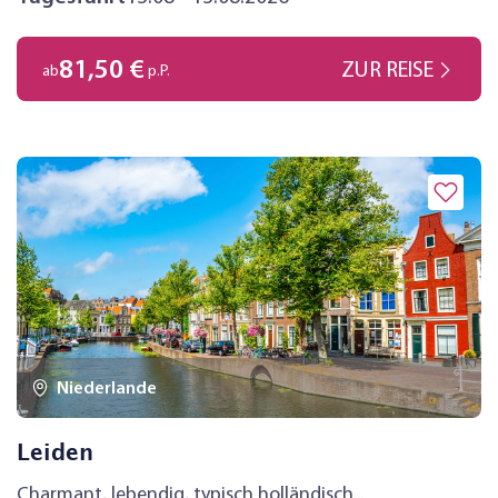
81,50 €
ZUR REISE
ab
p.P.
Niederlande
Leiden
Charmant, lebendig, typisch holländisch...